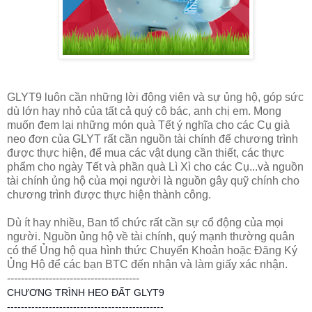
GLYT9 luôn cần những lời động viên và sự ủng hộ, góp sức
dù lớn hay nhỏ của tất cả quý cô bác, anh chị em. Mong
muốn đem lại những món quà Tết ý nghĩa cho các Cụ già
neo đơn của GLYT rất cần nguồn tài chính để chương trình
được thực hiện, để mua các vật dụng cần thiết, các thực
phẩm cho ngày Tết và phần quà Lì Xì cho các Cụ...và nguồn
tài chính ủng hộ của mọi người là nguồn gây quỹ chính cho
chương trình được thực hiện thành công.
Dù ít hay nhiều, Ban tổ chức rất cần sự cổ động của mọi
người. Nguồn ủng hộ về tài chính, quý mạnh thường quân
có thể Ủng hộ qua hình thức Chuyển Khoản hoặc Đăng Ký
Ủng Hộ để các bạn BTC đến nhận và làm giấy xác nhận.
--------------------------------------
CHƯƠNG TRÌNH HEO ĐẤT GLYT9
---------------------------------------------