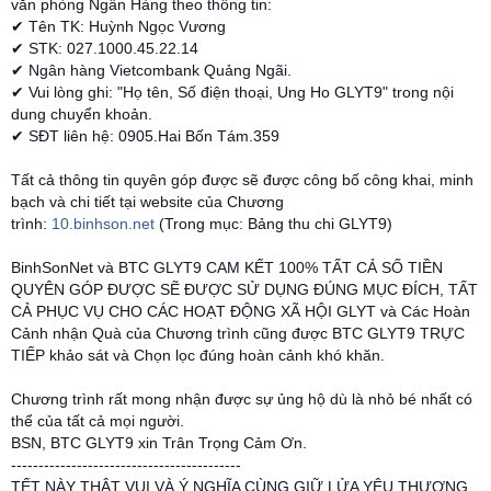
văn phòng Ngân Hàng theo thông tin:
✔ Tên TK: Huỳnh Ngọc Vương
✔ STK: 027.1000.45.22.14
✔ Ngân hàng Vietcombank Quảng Ngãi.
✔ Vui lòng ghi: "Họ tên, Số điện thoại, Ung Ho GLYT9" trong nội
dung chuyển khoản.
✔ SĐT liên hệ: 0905.Hai Bốn Tám.359
Tất cả thông tin quyên góp được sẽ được công bố công khai, minh
bạch và chi tiết tại website của Chương
trình:
10.binhson.net
(Trong mục: Bảng thu chi GLYT9)
BinhSonNet và BTC GLYT9 CAM KẾT 100% TẤT CẢ SỐ TIỀN
QUYÊN GÓP ĐƯỢC SẼ ĐƯỢC SỬ DỤNG ĐÚNG MỤC ĐÍCH, TẤT
CẢ PHỤC VỤ CHO CÁC HOẠT ĐỘNG XÃ HỘI GLYT và Các Hoàn
Cảnh nhận Quà của Chương trình cũng được BTC GLYT9 TRỰC
TIẾP khảo sát và Chọn lọc đúng hoàn cảnh khó khăn.
Chương trình rất mong nhận được sự ủng hộ dù là nhỏ bé nhất có
thể của tất cả mọi người.
BSN, BTC GLYT9 xin Trân Trọng Cảm Ơn.
------------------------------------------
TẾT NÀY THẬT VUI VÀ Ý NGHĨA CÙNG GIỮ LỬA YÊU THƯƠNG.