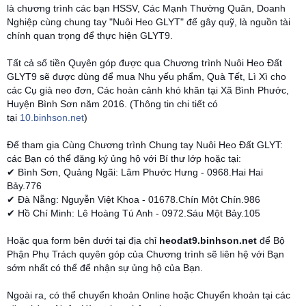
là chương trình các bạn HSSV, Các Mạnh Thường Quân, Doanh
Nghiệp cùng chung tay "Nuôi Heo GLYT" để gây quỹ, là nguồn tài
chính quan trọng để thực hiện GLYT9.
Tất cả s
ố tiền Quyên góp được qua Chương trình Nuôi Heo Đất
GLYT9 sẽ được dùng để mua Nhu yếu phẩm, Quà Tết, Lì Xì cho
các Cụ già neo đơn, Các hoàn cảnh khó khăn tại Xã Bình Phước,
Huyện Bình Sơn năm 2016. (Thông tin chi tiết có
tại
10.binhson.net
)
Để tham gia Cùng Chương trình Chung tay Nuôi Heo Đất GLYT:
các Bạn có thể đăng ký ủng hộ với Bí thư lớp hoặc tại:
✔ Bình Sơn, Quảng Ngãi: Lâm Phước Hưng - 0968.Hai Hai
Bảy.776
✔ Đà Nẵng: Nguyễn Việt Khoa - 01678.Chín Một Chín.986
✔ Hồ Chí Minh: Lê Hoàng Tú Anh - 0972.Sáu Một Bảy.105
Hoặc qua form bên dưới tại địa chỉ
heodat9.binhson.net
để Bộ
Phận Phụ Trách quyên góp của Chương trình sẽ liên hệ với Bạn
sớm nhất có thể để nhận sự ủng hộ của Bạn.
Ngoài ra, có thể chuyển khoản Online hoặc Chuyển khoản tại các