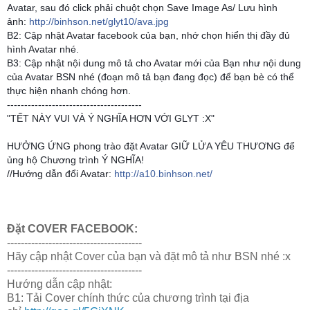
Avatar, sau đó click phải chuột chọn Save Image As/ Lưu hình
ảnh:
http://binhson.net/glyt10/ava.jpg
B2: Cập nhật Avatar facebook của bạn, nhớ chọn hiển thị đầy đủ
hình Avatar nhé.
B3: Cập nhật nội dung mô tả cho Avatar mới của Bạn như nội dung
của Avatar BSN nhé (đoạn mô tả bạn đang đọc) để bạn bè có thể
thực hiện nhanh chóng hơn.
--------------------------
-------------
"TẾT NÀY VUI VÀ Ý NGHĨA HƠN VỚI GLYT :X"
HƯỞNG ỨNG phong trào đặt Avatar GIỮ LỬA YÊU THƯƠNG để
ủng hộ Chương trình Ý NGHĨA!
//Hướng dẫn đổi Avatar:
http://a10.binhson.net/
Đặt COVER FACEBOOK:
---------------------------------------
Hãy cập nhật Cover của bạn và đặt mô tả như BSN nhé :x
---------------------------------------
Hướng dẫn cập nhật:
B1: Tải Cover chính thức của chương trình tại địa