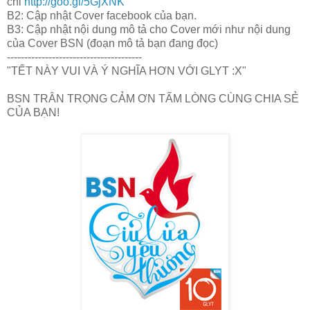
chỉ
http://goo.gl/5GjXNK
B2: Cập nhật Cover facebook của bạn.
B3: Cập nhật nội dung mô tả cho Cover mới như nội dung
của Cover BSN (đoạn mô tả bạn đang đọc)
---------------------------------------
"TẾT NÀY VUI VÀ Ý NGHĨA HƠN VỚI GLYT :X"
BSN TRÂN TRỌNG CẢM ƠN TẤM LÒNG CÙNG CHIA SẺ
CỦA BẠN!