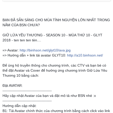
BẠN ĐÃ SẴN SÀNG CHO MÙA TÌNH NGUYỆN LỚN NHẤT TRONG
NĂM CỦA BSN CHƯA?
GIỮ LỬA YÊU THƯƠNG - SEASON 10 - MÙA THỨ 10 - GLYT
2018 - ten ten ten tèn....
=> Avatar:
http://binhson.net/glyt10/ava.jpg
=> Hướng dẫn + link tải avatar GLYT10:
http://a10.binhson.net/
Để ủng hộ truyền thông cho chương trình, các CTV và bạn bè có
thể đặt Avatar và Cover để hưởng ứng chương trình Giữ Lửa Yêu
Thương 10 bằng cách:
Đặt AVATAR:
--------------------------
-------------
Hãy cập nhật Avatar của bạn và đặt mô tả như BSN nhé :x
--------------------------
-------------
Hướng dẫn cập nhật:
B1: Tải Avatar chính thức của chương trình bằng cách click vào link